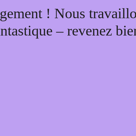
gement ! Nous travaill
antastique – revenez bien