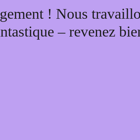
gement ! Nous travaill
antastique – revenez bien